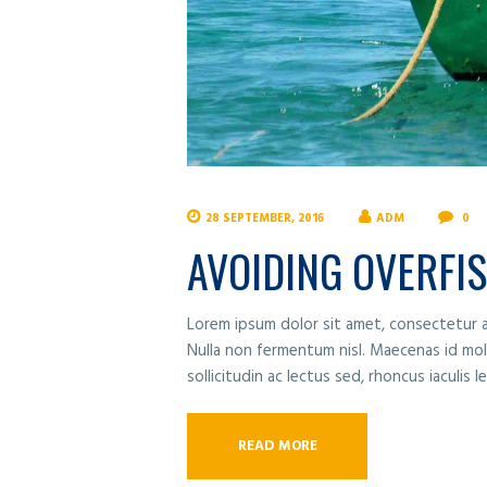
28 SEPTEMBER, 2016
ADM
0
AVOIDING OVERFI
Lorem ipsum dolor sit amet, consectetur adi
Nulla non fermentum nisl. Maecenas id moles
sollicitudin ac lectus sed, rhoncus iaculis 
READ MORE