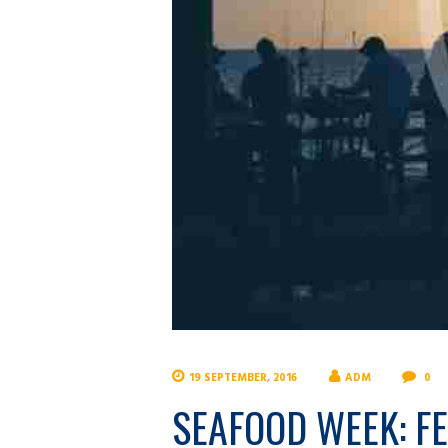
19 SEPTEMBER, 2016
ADM
0
SEAFOOD WEEK: F