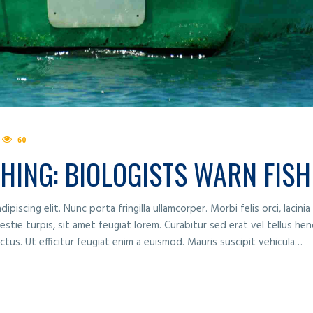
60
SHING: BIOLOGISTS WARN FIS
piscing elit. Nunc porta fringilla ullamcorper. Morbi felis orci, lacin
tie turpis, sit amet feugiat lorem. Curabitur sed erat vel tellus hend
lectus. Ut efficitur feugiat enim a euismod. Mauris suscipit vehicula…