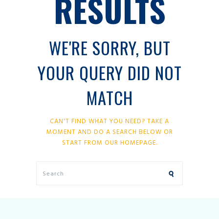
RESULTS
WE'RE SORRY, BUT
YOUR QUERY DID NOT
MATCH
CAN'T FIND WHAT YOU NEED? TAKE A
MOMENT AND DO A SEARCH BELOW OR
START FROM
OUR HOMEPAGE
.