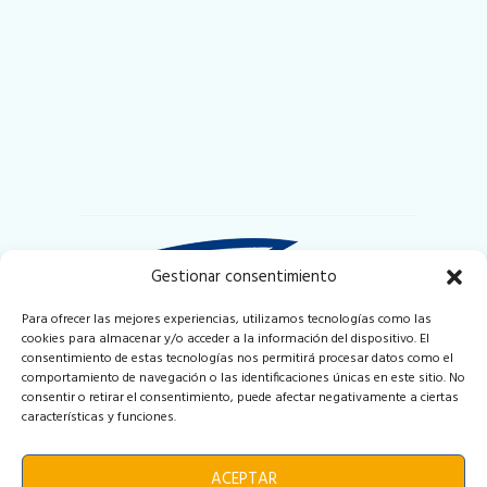
Gestionar consentimiento
Para ofrecer las mejores experiencias, utilizamos tecnologías como las
cookies para almacenar y/o acceder a la información del dispositivo. El
Puerto Deportivo y Pesquero de Badalona
consentimiento de estas tecnologías nos permitirá procesar datos como el
Local 2-3 Muelle de Ribera
comportamiento de navegación o las identificaciones únicas en este sitio. No
08912 Badalona (Barcelona)
consentir o retirar el consentimiento, puede afectar negativamente a ciertas
Espana
características y funciones.
info@iberoyachting.com
ACEPTAR
Tel. +34 931 163 959