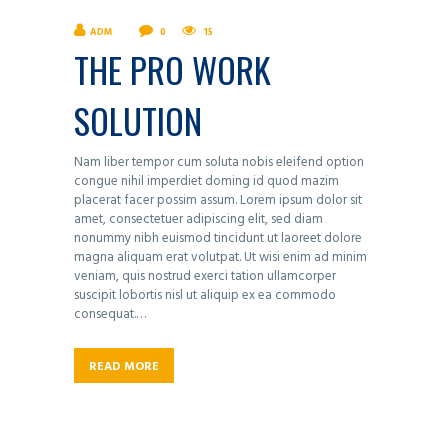
ADM
0
15
THE PRO WORK
SOLUTION
Nam liber tempor cum soluta nobis eleifend option
congue nihil imperdiet doming id quod mazim
placerat facer possim assum. Lorem ipsum dolor sit
amet, consectetuer adipiscing elit, sed diam
nonummy nibh euismod tincidunt ut laoreet dolore
magna aliquam erat volutpat. Ut wisi enim ad minim
veniam, quis nostrud exerci tation ullamcorper
suscipit lobortis nisl ut aliquip ex ea commodo
consequat.…
READ MORE