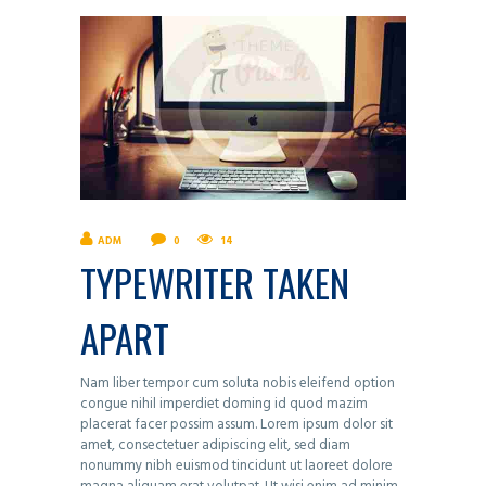
ADM
0
14
TYPEWRITER TAKEN
APART
Nam liber tempor cum soluta nobis eleifend option
congue nihil imperdiet doming id quod mazim
placerat facer possim assum. Lorem ipsum dolor sit
amet, consectetuer adipiscing elit, sed diam
nonummy nibh euismod tincidunt ut laoreet dolore