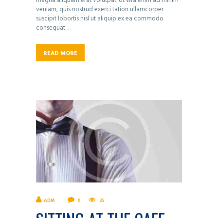
magna aliquam erat volutpat. Ut wisi enim ad minim
veniam, quis nostrud exerci tation ullamcorper
suscipit lobortis nisl ut aliquip ex ea commodo
consequat.…
READ MORE
ADM
0
25