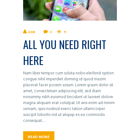
ADM
0
11
ALL YOU NEED RIGHT
HERE
Nam liber tempor cum soluta nobis eleifend option
congue nihil imperdiet doming id quod mazim
placerat facer possim assum. Lorem ipsum dolor sit
amet, consectetuer adipiscing elit, sed diam
nonummy nibh euismod tincidunt ut laoreet dolore
magna aliquam erat volutpat. Ut wisi enim ad minim
veniam, quis nostrud exerci tation ullamcorper
suscipit lobortis nisl ut aliquip ex ea commodo
consequat.…
READ MORE