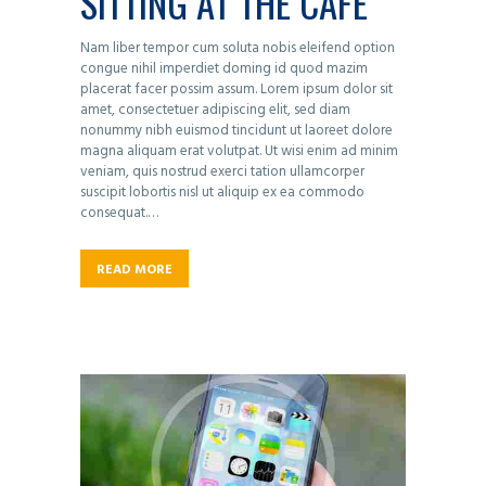
SITTING AT THE CAFE
Nam liber tempor cum soluta nobis eleifend option
congue nihil imperdiet doming id quod mazim
placerat facer possim assum. Lorem ipsum dolor sit
amet, consectetuer adipiscing elit, sed diam
nonummy nibh euismod tincidunt ut laoreet dolore
magna aliquam erat volutpat. Ut wisi enim ad minim
veniam, quis nostrud exerci tation ullamcorper
suscipit lobortis nisl ut aliquip ex ea commodo
consequat.…
READ MORE