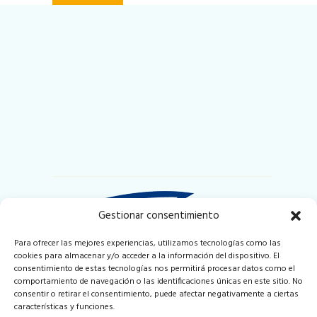
Gestionar consentimiento
Para ofrecer las mejores experiencias, utilizamos tecnologías como las
cookies para almacenar y/o acceder a la información del dispositivo. El
Puerto Deportivo y Pesquero de Badalona
consentimiento de estas tecnologías nos permitirá procesar datos como el
Local 2-3 Muelle de Ribera
comportamiento de navegación o las identificaciones únicas en este sitio. No
08912 Badalona (Barcelona)
consentir o retirar el consentimiento, puede afectar negativamente a ciertas
Espana
características y funciones.