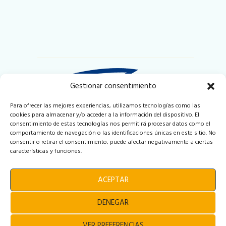
Gestionar consentimiento
Para ofrecer las mejores experiencias, utilizamos tecnologías como las
cookies para almacenar y/o acceder a la información del dispositivo. El
Puerto Deportivo y Pesquero de Badalona
consentimiento de estas tecnologías nos permitirá procesar datos como el
Local 2-3 Muelle de Ribera
comportamiento de navegación o las identificaciones únicas en este sitio. No
08912 Badalona (Barcelona)
consentir o retirar el consentimiento, puede afectar negativamente a ciertas
Espana
características y funciones.
info@iberoyachting.com
ACEPTAR
Tel. +34 931 163 959
DENEGAR
VER PREFERENCIAS