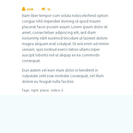
ADM
16
Nam liber tempor cum soluta nobis eleifend option
congue nihil imperdiet doming id quod mazim
placerat facer possim assum. Lorem ipsum dolor sit
amet, consectetuer adipiscing elit, sed diam
nonummy nibh euismod tincidunt ut laoreet dolore
magna aliquam erat volutpat. Ut wisi enim ad minim
veniam, quis nostrud exerci tation ullamcorper
suscipit lobortis nisl ut aliquip ex ea commodo
consequat.
Duis autem vel eum iriure dolor in hendrerit in
vulputate velit esse molestie consequat, vel illum
dolore eu feugiat nulla facilisis.
Tags:
light
,
place
,
video-2