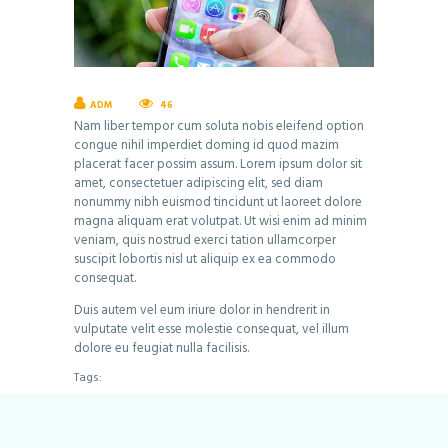
ADM
46
Nam liber tempor cum soluta nobis eleifend option
congue nihil imperdiet doming id quod mazim
placerat facer possim assum. Lorem ipsum dolor sit
amet, consectetuer adipiscing elit, sed diam
nonummy nibh euismod tincidunt ut laoreet dolore
magna aliquam erat volutpat. Ut wisi enim ad minim
veniam, quis nostrud exerci tation ullamcorper
suscipit lobortis nisl ut aliquip ex ea commodo
consequat.
Duis autem vel eum iriure dolor in hendrerit in
vulputate velit esse molestie consequat, vel illum
dolore eu feugiat nulla facilisis.
Tags: