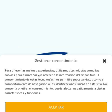
Gestionar consentimiento
Para ofrecer las mejores experiencias, utilizamos tecnologías como las
cookies para almacenar y/o acceder a la información del dispositivo. El
Puerto Deportivo y Pesquero de Badalona
consentimiento de estas tecnologías nos permitirá procesar datos como el
Local 2-3 Muelle de Ribera
comportamiento de navegación o las identificaciones únicas en este sitio. No
08912 Badalona (Barcelona)
consentir o retirar el consentimiento, puede afectar negativamente a ciertas
Espana
características y funciones.
info@iberoyachting.com
ACEPTAR
Tel. +34 931 163 959