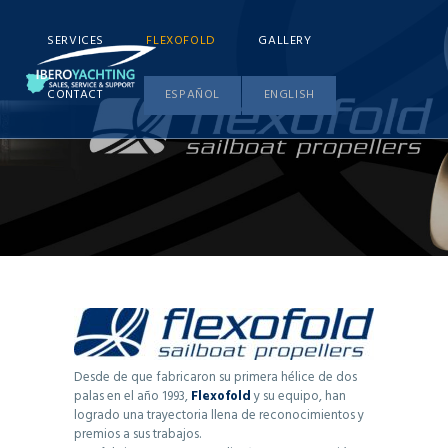
SERVICES
FLEXOFOLD
GALLERY
CONTACT
ESPAÑOL
ENGLISH
Desde de que fabricaron su primera hélice de dos
palas en el año 1993,
Flexofold
y su equipo, han
logrado una trayectoria llena de reconocimientos y
premios a sus trabajos.